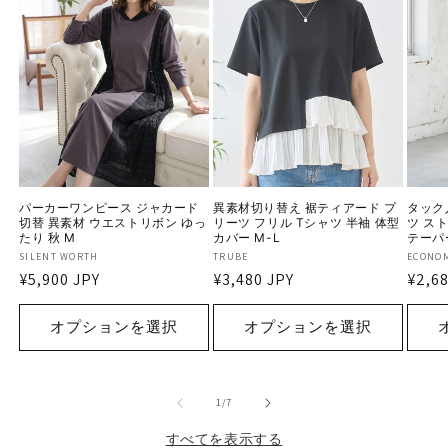
パーカーワンピース ジャカード
異素材切り替え 裾ティアード プ
タック
切替 異素材 ウエストリボン ゆっ
リーツ フリル Tシャツ 半袖 体型
ツ ス
たり 秋 M
カバー M-L
テーパー
販
SILENT WORTH
販
TRUBE
販
ECONO
通
¥5,900 JPY
通
¥3,480 JPY
通
¥2,68
売
売
売
常
常
常
元:
元:
元:
価
価
価
オプションを選択
オプションを選択
格
格
格
の
1
/
7
すべてを表示する