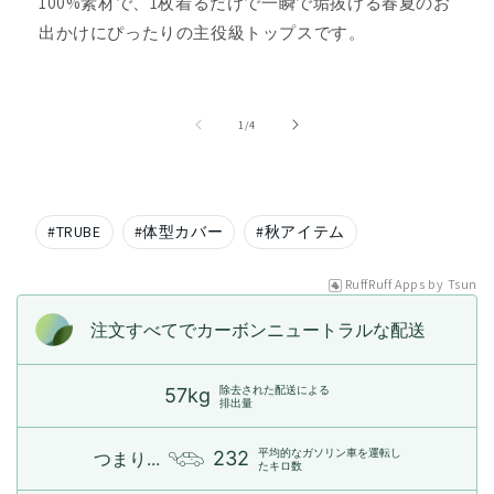
100%素材で、1枚着るだけで一瞬で垢抜ける春夏のお
出かけにぴったりの主役級トップスです。
の
1
/
4
#
TRUBE
#
体型カバー
#
秋アイテム
RuffRuff Apps
by
Tsun
注文すべてでカーボンニュートラルな配送
除去された配送による
57kg
排出量
平均的なガソリン車を運転し
232
つまり...
たキロ数