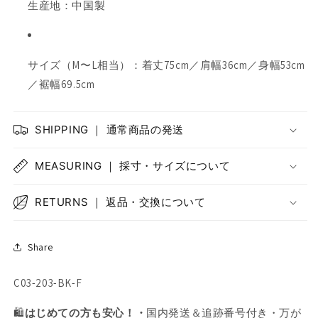
生産地：中国製
サイズ（M〜L相当）：着丈75cm／肩幅36cm／身幅53cm
／裾幅69.5cm
SHIPPING ｜ 通常商品の発送
MEASURING ｜ 採寸・サイズについて
RETURNS ｜ 返品・交換について
Share
SKU:
C03-203-BK-F
🛍️
はじめての方も安心！・
国内発送＆追跡番号付き・万が