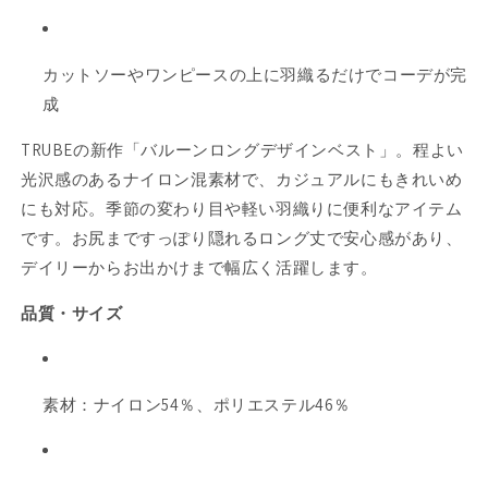
ー・
ー・
体
体
型
型
カットソーやワンピースの上に羽織るだけでコーデが完
カ
カ
成
バ
バ
ー・
ー・
TRUBEの新作「バルーンロングデザインベスト」。程よい
TRUBE
TRUBE
光沢感のあるナイロン混素材で、カジュアルにもきれいめ
C03-
C03-
203B
203B
にも対応。季節の変わり目や軽い羽織りに便利なアイテム
の
の
です。お尻まですっぽり隠れるロング丈で安心感があり、
数
数
デイリーからお出かけまで幅広く活躍します。
量
量
を
を
品質・サイズ
減
増
ら
や
す
す
素材：ナイロン54％、ポリエステル46％