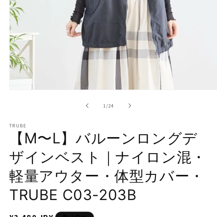
モ
ー
の
1
/
24
ダ
ル
TRUBE
で
【M〜L】バルーンロングデ
メ
デ
ザインベスト｜ナイロン混・
ィ
ア
軽量アウター・体型カバー・
(1)
を
開
TRUBE C03-203B
く