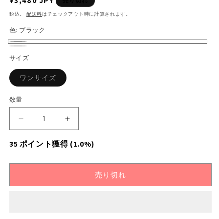
通
¥3,480 JPY
売り切れ
常
税込。
配送料
はチェックアウト時に計算されます。
価
色:
ブラック
格
ブ
バ
チ
バ
サイズ
ラ
リ
ャ
リ
ッ
エ
バ
ワンサイズ
コ
エ
リ
ク
ー
エ
ー
ー
ー
数量
シ
数
シ
ル
シ
ョ
ョ
量
グ
ョ
ン
【M〜
【M〜
は
ン
レ
ン
売
L】
L】
り
は
35
ポイント獲得
(1.0%)
ー
は
切
バ
バ
れ
売
売
ル
ル
て
い
り
ー
ー
り
る
売り切れ
切
か
ン
ン
切
販
れ
ロ
売
ロ
れ
で
ン
ン
て
き
て
ま
グ
グ