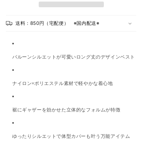
い
せ
い
ん
デ
デ
る
る
ザ
ザ
か
か
イ
イ
送料：850円（宅配便） ※国内配送※
販
販
ン
ン
売
ベ
ベ
売
で
ス
ス
で
き
ト
ト
き
バルーンシルエットが可愛いロング丈のデザインベスト
｜
｜
ま
ま
ナ
ナ
せ
せ
イ
イ
ん
ん
ロ
ロ
ナイロン×ポリエステル素材で軽やかな着心地
ン
ン
混・
混・
軽
軽
裾にギャザーを効かせた立体的なフォルムが特徴
量
量
ア
ア
ウ
ウ
タ
タ
ゆったりシルエットで体型カバーも叶う万能アイテム