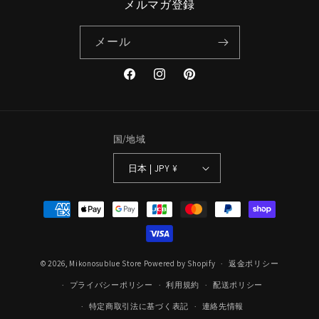
メルマガ登録
メール
Facebook
Instagram
Pinterest
🎁 新規ご登録で500円OFFクーポン
をプレゼント！
国/地域
2,000円以上のお買い上げで使えるクーポンをお届けします。
新作情報やお得なニュースもいち早くお届けいたします。※
日本 | JPY ¥
※ キャリアメール（docomo / au / softbank）では届かない場合が
あります
決
済
メールアドレスを入力
方
法
© 2026,
Mikonosublue Store
Powered by Shopify
返金ポリシー
登録してクーポンを受け取る
プライバシーポリシー
利用規約
配送ポリシー
特定商取引法に基づく表記
連絡先情報