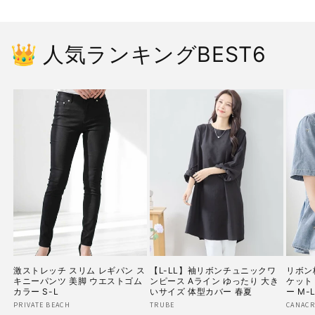
👑 人気ランキングBEST6
激ストレッチ スリム レギパン ス
【L-LL】袖リボンチュニックワ
リボン
キニーパンツ 美脚 ウエストゴム
ンピース Aライン ゆったり 大き
ケット
カラー S-L
いサイズ 体型カバー 春夏
ー M-
販
PRIVATE BEACH
販
TRUBE
販
CANACR