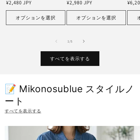
通
¥2,480 JPY
通
¥2,980 JPY
通
¥6,20
売
売
売
常
常
常
元:
元:
元:
価
価
価
オプションを選択
オプションを選択
格
格
格
の
1
/
5
すべてを表示する
📝 Mikonosublue スタイルノ
ート
すべてを表示する