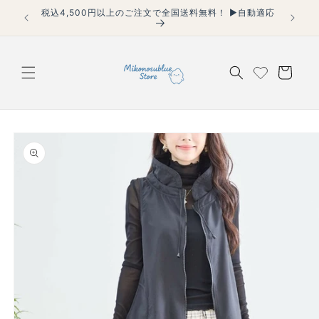
コンテ
税込4,500円以上のご注文で全国送料無料！ ▶自動適応
【40代
ンツに
適用】
進む
カ
ー
ト
商品情
報にス
キップ