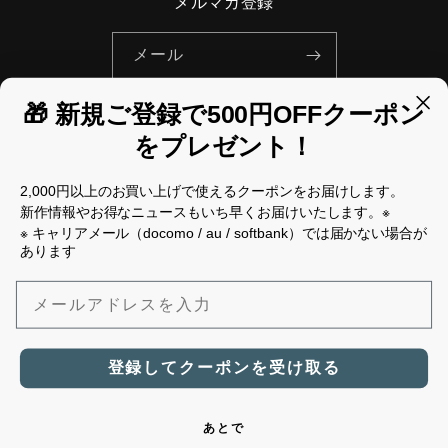
メルマガ登録
メール
🎁 新規ご登録で500円OFFクーポン
Facebook
Instagram
Pinterest
をプレゼント！
国/地域
2,000円以上のお買い上げで使えるクーポンをお届けします。
新作情報やお得なニュースもいち早くお届けいたします。※
日本 | JPY ¥
※ キャリアメール（docomo / au / softbank）では届かない場合が
あります
決
メールアドレスを入力
済
方
法
© 2026,
Mikonosublue Store
Powered by Shopify
返金ポリシー
登録してクーポンを受け取る
プライバシーポリシー
利用規約
配送ポリシー
特定商取引法に基づく表記
連絡先情報
あとで