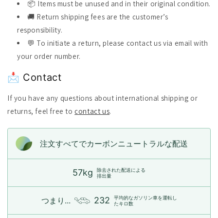
📦 Items must be unused and in their original condition.
🚚 Return shipping fees are the customer’s
responsibility.
💬 To initiate a return, please contact us via email with
your order number.
📩 Contact
If you have any questions about international shipping or
returns, feel free to
contact us
.
注文すべてでカーボンニュートラルな配送
除去された配送による
57kg
排出量
平均的なガソリン車を運転し
232
つまり...
たキロ数