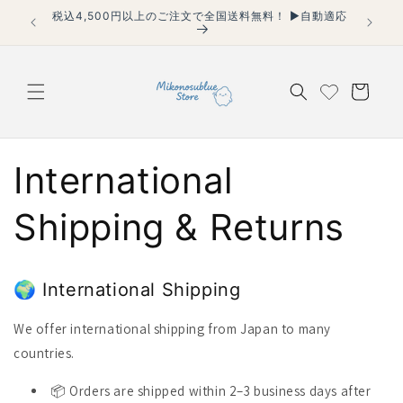
コンテ
税込4,500円以上のご注文で全国送料無料！ ▶自動適応
【40代
ンツに
適用】
進む
カ
ー
ト
International
Shipping & Returns
🌍 International Shipping
We offer international shipping from Japan to many
countries.
📦 Orders are shipped within 2–3 business days after