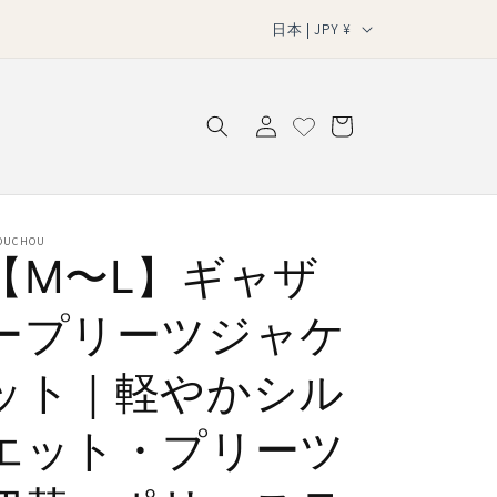
国
日本 | JPY ¥
/
ロ
地
カ
グ
域
ー
イ
ト
ン
OUCHOU
【M〜L】ギャザ
ープリーツジャケ
ット｜軽やかシル
エット・プリーツ