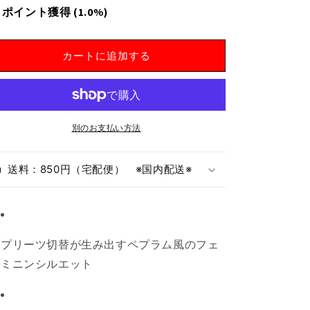
L】
L】
ポイント獲得
(1.0%)
ギ
ギ
ャ
ャ
ザ
ザ
カートに追加する
ー
ー
プ
プ
リ
リ
ー
ー
別のお支払い方法
ツ
ツ
ジ
ジ
ャ
ャ
送料：850円（宅配便） ※国内配送※
ケ
ケ
ッ
ッ
ト
ト
｜
｜
プリーツ切替が生み出すペプラム風のフェ
軽
軽
ミニンシルエット
や
や
か
か
シ
シ