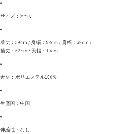
タ
タ
ー・
ー・
サイズ：M〜L
199907
199907
の
の
数
数
量
量
着丈：59cm / 身幅：53cm / 肩幅：38cm /
を
を
袖丈：62cm / 天幅：19cm
減
増
ら
や
す
す
素材：ポリエステル100％
生産国：中国
伸縮性：なし