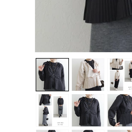
モ
ー
ダ
ル
で
メ
デ
ィ
ア
(1)
を
開
く