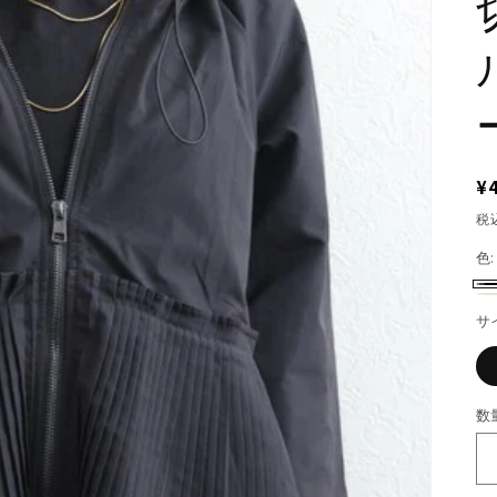
¥
税
色
ブ
ベ
バ
サ
ラ
ー
リ
ッ
ジ
エ
ク
ュ
ー
数
数
シ
量
ョ
ン