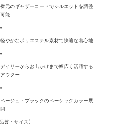
ル
ル
襟元のギャザーコードでシルエットを調整
エ
エ
可能
ッ
ッ
ト・
ト・
プ
プ
リ
リ
軽やかなポリエステル素材で快適な着心地
ー
ー
ツ
ツ
切
切
替・
替・
デイリーからお出かけまで幅広く活躍する
ポ
ポ
アウター
リ
リ
エ
エ
ス
ス
ベージュ・ブラックのベーシックカラー展
テ
テ
ル
ル
開
100％・
100％・
品質・サイズ】
ア
ア
ウ
ウ