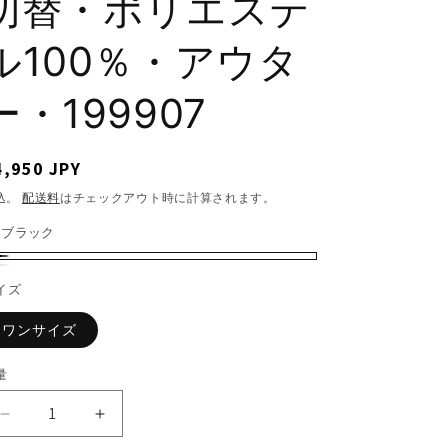
切替・ポリエステ
ル100％・アウタ
ー・199907
通
4,950 JPY
常
込。
配送料
はチェックアウト時に計算されます。
価
:
ブラック
格
イズ
ワンサイズ
量
【M〜
【M〜