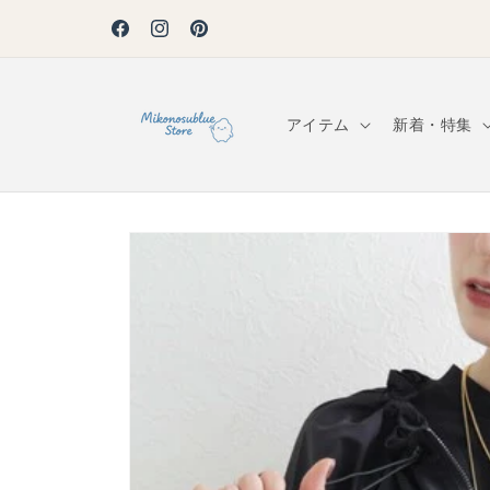
コンテ
ンツに
】
税込4,500円以上のご注文で全国送料無料！ ▶自動適応
Facebook
Instagram
Pinterest
進む
アイテム
新着・特集
商品情
報にス
キップ