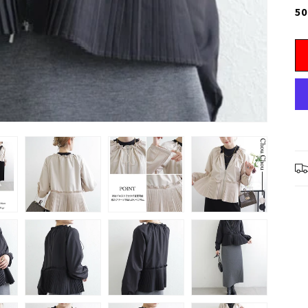
50
は
売
り
切
れ
て
い
る
か
販
売
で
き
ま
せ
ん