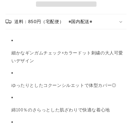
い
せ
い
ん
繍
繍
る
る
ギ
ギ
か
か
ン
ン
送料：850円（宅配便） ※国内配送※
販
販
ガ
ガ
売
ム
ム
売
で
チ
チ
で
き
ェ
ェ
き
細かなギンガムチェック×カラードット刺繍の大人可愛
ッ
ッ
ま
ま
いデザイン
ク
ク
せ
せ
ロ
ロ
ん
ん
ン
ン
グ
グ
ゆったりとしたコクーンシルエットで体型カバー◎
ワ
ワ
ン
ン
ピ
ピ
綿100％のさらっとした肌ざわりで快適な着心地
ー
ー
ス
ス
綿
綿