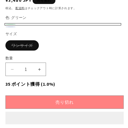
通
¥3,480 JPY
売り切れ
常
税込。
配送料
はチェックアウト時に計算されます。
価
色:
グリーン
格
グ
バ
ネ
バ
サイズ
リ
リ
イ
リ
ー
エ
バ
ワンサイズ
ビ
エ
リ
ン
ー
エ
ー
ー
ー
数量
シ
数
シ
シ
ョ
ョ
量
ョ
ン
【M〜
【M〜
は
ン
ン
売
L】
L】
り
は
35
ポイント獲得
(1.0%)
は
切
カ
カ
れ
売
売
ラ
ラ
て
い
り
ー
ー
り
る
売り切れ
切
か
ド
ド
切
販
れ
ッ
売
ッ
れ
で
ト
ト
て
き
て
ま
刺
刺