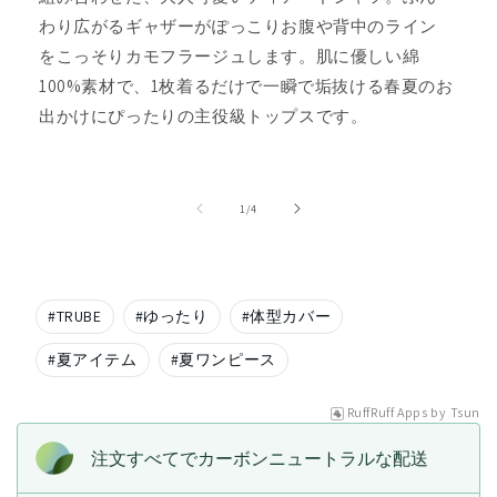
わり広がるギャザーがぽっこりお腹や背中のライン
をこっそりカモフラージュします。肌に優しい綿
100%素材で、1枚着るだけで一瞬で垢抜ける春夏のお
出かけにぴったりの主役級トップスです。
の
1
/
4
#
TRUBE
#
ゆったり
#
体型カバー
#
夏アイテム
#
夏ワンピース
RuffRuff Apps
by
Tsun
注文すべてでカーボンニュートラルな配送