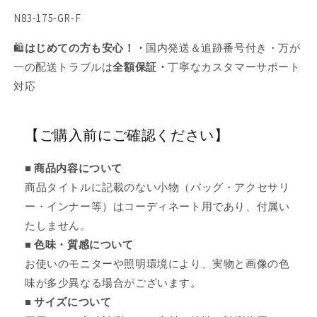
SKU:
N83-175-GR-F
🛍️
はじめての方も安心！・
国内発送＆追跡番号付き・万が
一の配送トラブルは
全額保証・
丁寧なカスタマーサポート
対応
【ご購入前にご確認ください】
■ 商品内容について
商品タイトルに記載のない小物（バッグ・アクセサリ
ー・インナー等）はコーディネート用であり、付属い
たしません。
■ 色味・質感について
お使いのモニターや照明環境により、実物と画像の色
味が多少異なる場合がございます。
■ サイズについて