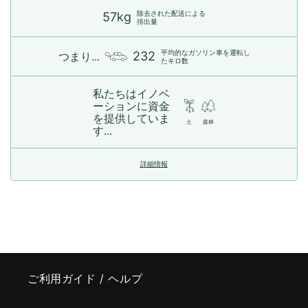
除去された配送による
57kg
排出量
平均的なガソリン車を運転し
232
つまり...
たキロ数
私たちはイノベ
ーションに資金
を提供していま
土
森林
す...
詳細情報
ご利用ガイド / ヘルプ