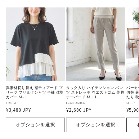
異素材切り替え 裾ティアード プ
タック入り ハイテンション パン
パーカ
リーツ フリル Tシャツ 半袖 体型
ツ ストレッチ ウエストゴム 美脚
切替 
カバー M-L
テーパード M L LL
たり 秋
販
TRUBE
販
ECONOMICO
販
SILENT
通
¥3,480 JPY
通
¥2,680 JPY
通
¥5,90
売
売
売
常
常
常
元:
元:
元:
価
価
価
オプションを選択
オプションを選択
格
格
格