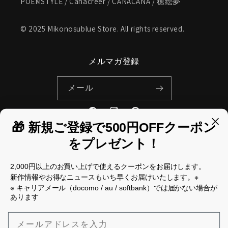
POEMSTYLE / Canacreer / CANACANA / 穂絵夢
© 2025 Mikonosublue Store. All rights reserved.
メルマガ登録
メール
Facebook
Instagram
Pinterest
🎁 新規ご登録で500円OFFクーポン
をプレゼント！
国/地域
2,000円以上のお買い上げで使えるクーポンをお届けします。
新作情報やお得なニュースもいち早くお届けいたします。※
日本 | JPY ¥
※ キャリアメール（docomo / au / softbank）では届かない場合が
あります
決
済
メールアドレスを入力