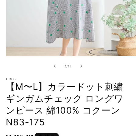
モ
ー
の
1
/
31
ダ
ル
TRUBE
で
【M〜L】カラードット刺繍
メ
デ
ギンガムチェック ロングワ
ィ
ア
ンピース 綿100% コクーン
(1)
を
開
N83-175
く