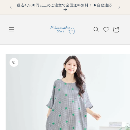
コンテ
税込4,500円以上のご注文で全国送料無料！ ▶自動適応
【40代
ンツに
適用】
進む
カ
ー
ト
商品情
報にス
キップ