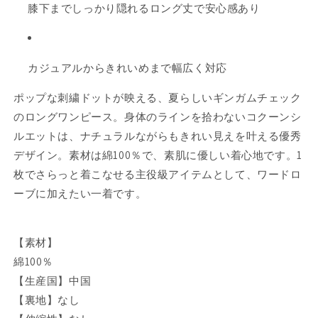
100%
100%
膝下までしっかり隠れるロング丈で安心感あり
コ
コ
ク
ク
ー
ー
カジュアルからきれいめまで幅広く対応
ン
ン
N83-
N83-
ポップな刺繍ドットが映える、夏らしいギンガムチェック
175
175
の
の
のロングワンピース。身体のラインを拾わないコクーンシ
数
数
ルエットは、ナチュラルながらもきれい見えを叶える優秀
量
量
デザイン。素材は綿100％で、素肌に優しい着心地です。1
を
を
枚でさらっと着こなせる主役級アイテムとして、ワードロ
減
増
ーブに加えたい一着です。
ら
や
す
す
【素材】
綿100％
【生産国】中国
【裏地】なし