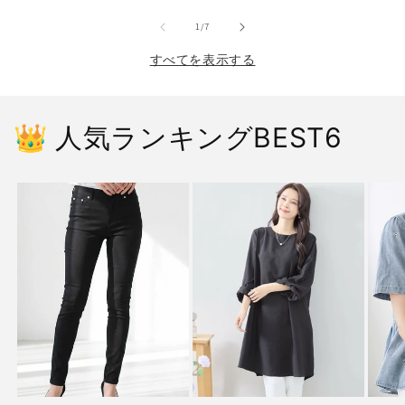
の
1
/
7
すべてを表示する
👑 人気ランキングBEST6