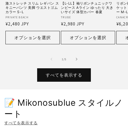
激ストレッチ スリム レギパン ス
【L-LL】袖リボンチュニックワ
リボン
キニーパンツ 美脚 ウエストゴム
ンピース Aライン ゆったり 大き
ケット
カラー S-L
いサイズ 体型カバー 春夏
ー M-
販
PRIVATE BEACH
販
TRUBE
販
CANACR
通
¥2,480 JPY
通
¥2,980 JPY
通
¥6,20
売
売
売
常
常
常
元:
元:
元:
価
価
価
オプションを選択
オプションを選択
格
格
格
の
1
/
5
すべてを表示する
📝 Mikonosublue スタイルノ
ート
すべてを表示する