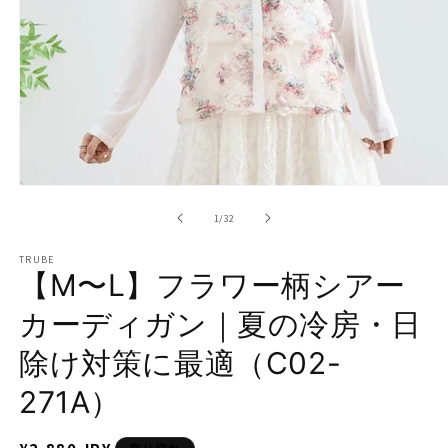
モ
ー
の
1
/
32
ダ
ル
TRUBE
で
【M〜L】フラワー柄シアー
メ
デ
カーディガン｜夏の冷房・日
ィ
ア
除け対策に最適（C02-
(1)
を
開
271A）
く