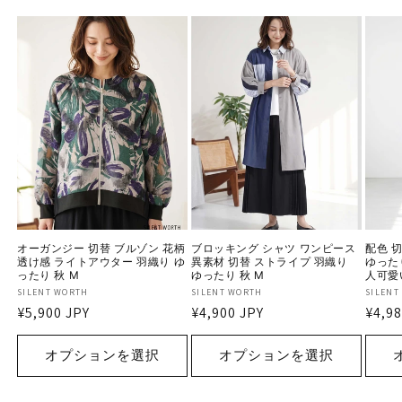
オーガンジー 切替 ブルゾン 花柄
ブロッキング シャツ ワンピース
配色 
透け感 ライトアウター 羽織り ゆ
異素材 切替 ストライプ 羽織り
ゆった
ったり 秋 M
ゆったり 秋 M
人可愛
販
SILENT WORTH
販
SILENT WORTH
販
SILENT
通
¥5,900 JPY
通
¥4,900 JPY
通
¥4,98
売
売
売
常
常
常
元:
元:
元:
価
価
価
オプションを選択
オプションを選択
格
格
格