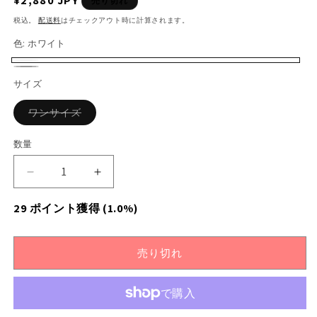
通
¥2,880 JPY
売り切れ
常
税込。
配送料
はチェックアウト時に計算されます。
価
色:
ホワイト
格
ホ
バ
ブ
バ
サイズ
ワ
リ
ラ
リ
イ
エ
バ
ワンサイズ
ッ
エ
リ
ト
ー
エ
ク
ー
ー
数量
シ
数
シ
シ
ョ
ョ
量
ョ
ン
【M〜
【M〜
は
ン
ン
売
L】
L】
り
は
29
ポイント獲得
(1.0%)
は
切
フ
フ
れ
売
売
ラ
ラ
て
い
り
ワ
ワ
り
る
売り切れ
切
か
ー
ー
切
販
れ
柄
売
柄
れ
で
シ
シ
て
き
て
ま
ア
ア