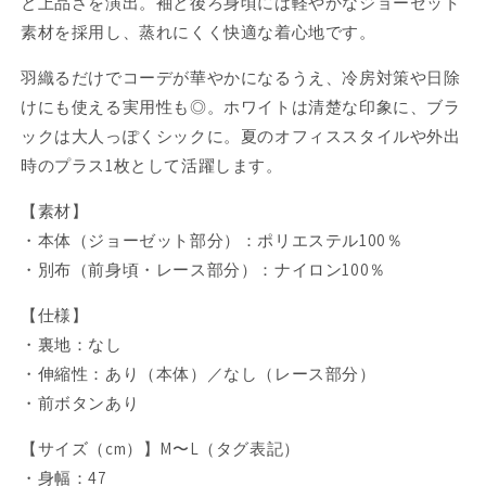
と上品さを演出。袖と後ろ身頃には軽やかなジョーゼット
最
最
適
適
素材を採用し、蒸れにくく快適な着心地です。
（C02-
（C02-
羽織るだけでコーデが華やかになるうえ、冷房対策や日除
271A）
271A）
けにも使える実用性も◎。ホワイトは清楚な印象に、ブラ
の
の
数
数
ックは大人っぽくシックに。夏のオフィススタイルや外出
量
量
時のプラス1枚として活躍します。
を
を
【素材】
減
増
ら
や
・本体（ジョーゼット部分）：ポリエステル100％
す
す
・別布（前身頃・レース部分）：ナイロン100％
【仕様】
・裏地：なし
・伸縮性：あり（本体）／なし（レース部分）
・前ボタンあり
【サイズ（cm）】M〜L（タグ表記）
・身幅：47