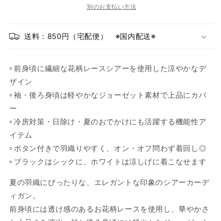
い
せ
い
別のお支払い方法
ん
ー
ー
る
る
カ
カ
か
か
ー
ー
送料：850円（宅配便） ※国内配送※
販
販
デ
デ
売
ィ
ィ
売
で
▫ 前身頃に繊細な花柄レースシアーを使用した涼やかなデ
ガ
ガ
で
き
ン
ン
ザイン
き
｜
｜
ま
▫ 袖・後ろ身頃は軽やかなジョーゼット素材で上品にカバ
ま
夏
夏
せ
ー
せ
の
の
ん
▫ 冷房対策・日除け・夏のおでかけにも活躍する機能性ア
ん
冷
冷
イテム
房・
房・
▫ ボタン付きで羽織りやすく、オン・オフ問わず着回し◎
日
日
▫ ブラックはシックに、ホワイトは涼しげに着こなせます
除
除
け
け
夏の羽織にぴったりな、エレガントな印象のシアーカーデ
対
対
ィガン。
策
策
前身頃には透け感のあるお花柄レースを使用し、華やかさ
に
に