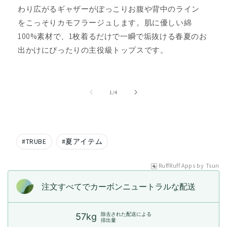
わり広がるギャザーがぽっこりお腹や背中のライン
をこっそりカモフラージュします。肌に優しい綿
100%素材で、1枚着るだけで一瞬で垢抜ける春夏のお
出かけにぴったりの主役級トップスです。
の
1
/
4
#
TRUBE
#
夏アイテム
RuffRuff Apps
by
Tsun
注文すべてでカーボンニュートラルな配送
除去された配送による
57kg
排出量