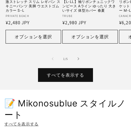
激ストレッチ スリム レギパン ス
【L-LL】袖リボンチュニックワ
リボン
キニーパンツ 美脚 ウエストゴム
ンピース Aライン ゆったり 大き
ケット
カラー S-L
いサイズ 体型カバー 春夏
ー M-
販
PRIVATE BEACH
販
TRUBE
販
CANACR
通
¥2,480 JPY
通
¥2,980 JPY
通
¥6,20
売
売
売
常
常
常
元:
元:
元:
価
価
価
オプションを選択
オプションを選択
格
格
格
の
1
/
5
すべてを表示する
📝 Mikonosublue スタイルノ
ート
すべてを表示する