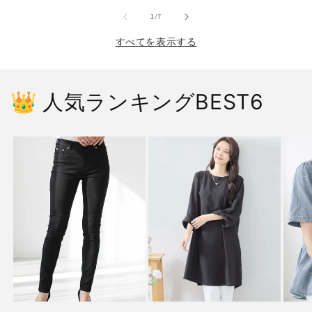
の
1
/
7
すべてを表示する
👑 人気ランキングBEST6