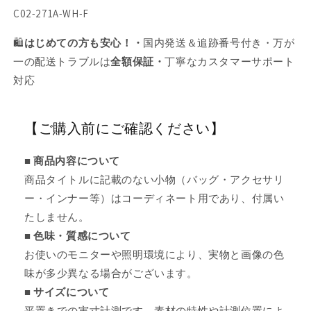
SKU:
C02-271A-WH-F
🛍️
はじめての方も安心！・
国内発送＆追跡番号付き・万が
一の配送トラブルは
全額保証・
丁寧なカスタマーサポート
対応
【ご購入前にご確認ください】
■ 商品内容について
商品タイトルに記載のない小物（バッグ・アクセサリ
ー・インナー等）はコーディネート用であり、付属い
たしません。
■ 色味・質感について
お使いのモニターや照明環境により、実物と画像の色
味が多少異なる場合がございます。
■ サイズについて
平置きでの実寸計測です。素材の特性や計測位置によ