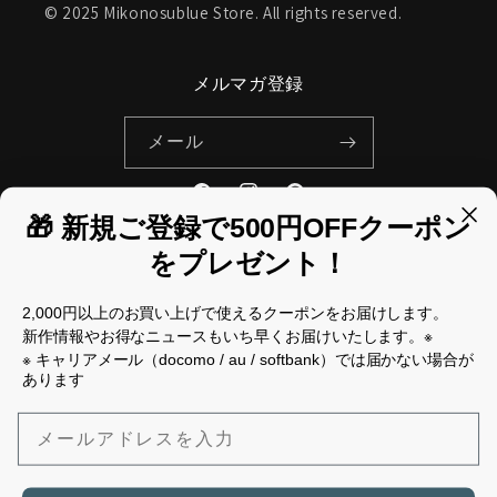
© 2025 Mikonosublue Store. All rights reserved.
メルマガ登録
メール
Facebook
Instagram
Pinterest
🎁 新規ご登録で500円OFFクーポン
をプレゼント！
国/地域
2,000円以上のお買い上げで使えるクーポンをお届けします。
新作情報やお得なニュースもいち早くお届けいたします。※
日本 | JPY ¥
※ キャリアメール（docomo / au / softbank）では届かない場合が
あります
決
済
メールアドレスを入力
方
法
© 2026,
Mikonosublue Store
Powered by Shopify
返金ポリシー