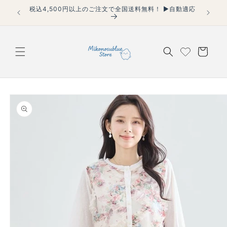
コンテ
税込4,500円以上のご注文で全国送料無料！ ▶自動適応
【40代
ンツに
適用】
進む
カ
ー
ト
商品情
報にス
キップ