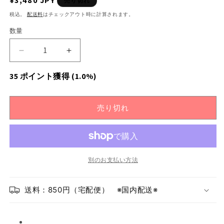
通
¥3,480 JPY
売り切れ
常
税込。
配送料
はチェックアウト時に計算されます。
価
数量
数
格
量
【L〜
【L〜
LL】
LL】
35
ポイント獲得
(1.0%)
ブ
ブ
ル
ル
ー
ー
売り切れ
ブ
ブ
ロ
ロ
ッ
ッ
ク
ク
別のお支払い方法
チ
チ
ェ
ェ
ッ
ッ
送料：850円（宅配便） ※国内配送※
ク
ク
コ
コ
ッ
ッ