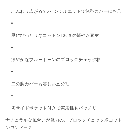
ト
ト
ふんわり広がるAラインシルエットで体型カバーにも◎
ン
ン
ワ
ワ
ン
ン
ピ
ピ
夏にぴったりなコットン100％の軽やか素材
ー
ー
ス
ス
｜
｜
涼やかなブルートーンのブロックチェック柄
体
体
型
型
カ
カ
バ
バ
二の腕カバーも嬉しい五分袖
ー
ー
＆
＆
涼
涼
両サイドポケット付きで実用性もバッチリ
や
や
か
か
ナチュラルな風合いが魅力の、ブロックチェック柄コット
素
素
ンワンピース。