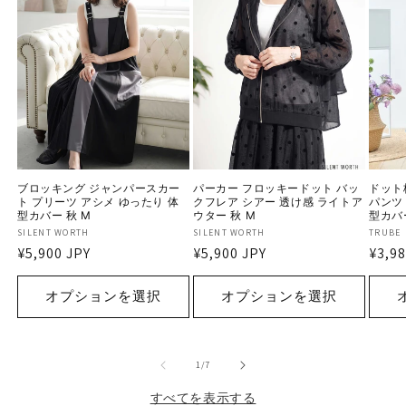
ブロッキング ジャンパースカー
パーカー フロッキードット バッ
ドット
ト プリーツ アシメ ゆったり 体
クフレア シアー 透け感 ライトア
パンツ
型カバー 秋 M
ウター 秋 M
型カバー
販
SILENT WORTH
販
SILENT WORTH
販
TRUBE
通
¥5,900 JPY
通
¥5,900 JPY
通
¥3,98
売
売
売
常
常
常
元:
元:
元:
価
価
価
オプションを選択
オプションを選択
格
格
格
の
1
/
7
すべてを表示する