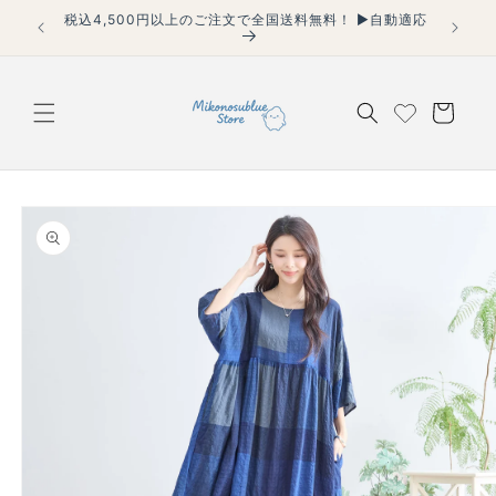
コンテ
税込4,500円以上のご注文で全国送料無料！ ▶自動適応
【40代
ンツに
適用】
進む
カ
ー
ト
商品情
報にス
キップ