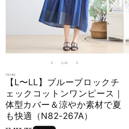
モ
ー
の
1
/
15
ダ
ル
TRUBE
で
【L〜LL】ブルーブロックチ
メ
デ
ェックコットンワンピース｜
ィ
ア
体型カバー＆涼やか素材で夏
(1)
を
開
も快適（N82-267A）
く