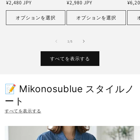
通
¥2,480 JPY
通
¥2,980 JPY
通
¥6,20
売
売
売
常
常
常
元:
元:
元:
価
価
価
オプションを選択
オプションを選択
格
格
格
の
1
/
5
すべてを表示する
📝 Mikonosublue スタイルノ
ート
すべてを表示する