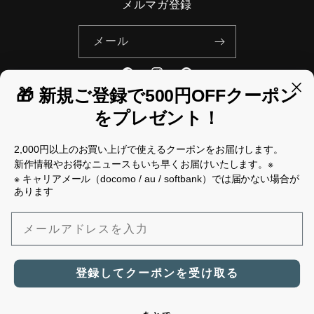
メルマガ登録
メール
Facebook
Instagram
Pinterest
🎁 新規ご登録で500円OFFクーポン
をプレゼント！
国/地域
2,000円以上のお買い上げで使えるクーポンをお届けします。
新作情報やお得なニュースもいち早くお届けいたします。※
日本 | JPY ¥
※ キャリアメール（docomo / au / softbank）では届かない場合が
あります
決
済
メールアドレスを入力
方
法
© 2026,
Mikonosublue Store
Powered by Shopify
返金ポリシー
登録してクーポンを受け取る
プライバシーポリシー
利用規約
配送ポリシー
特定商取引法に基づく表記
連絡先情報