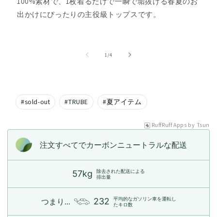
100%素材で、1枚着るだけで一瞬で垢抜ける春夏のお
出かけにぴったりの主役級トップスです。
の
1
/
4
#
sold-out
#
TRUBE
#
夏アイテム
RuffRuff Apps
by
Tsun
注文すべてでカーボンニュートラルな配送
除去された配送による
57kg
排出量
平均的なガソリン車を運転し
232
つまり...
たキロ数