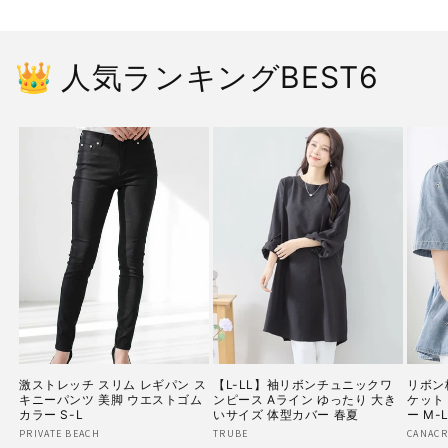
👑 人気ランキングBEST6
激ストレッチ スリム レギパン ス
【L-LL】袖リボンチュニックワ
リボン
キニーパンツ 美脚 ウエストゴム
ンピース Aライン ゆったり 大き
ケット
カラー S-L
いサイズ 体型カバー 春夏
ー M-
販
PRIVATE BEACH
販
TRUBE
販
CANACR