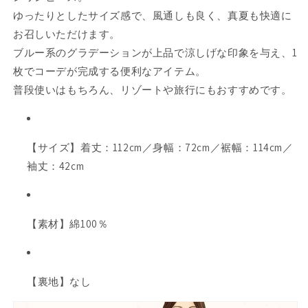
材
材
ゆったりとしたサイズ感で、風通しも良く、真夏も快適に
で
で
お召しいただけます。
夏
夏
ブルー系のグラデーションが上品で涼しげな印象を与え、1
も
も
快
快
枚でコーデが完成する便利なアイテム。
適
適
普段使いはもちろん、リゾートや旅行にもおすすめです。
（N82-
（N82-
267A）
267A）
の
の
【サイズ】着丈：112cm／身幅：72cm／裾幅：114cm／
数
数
袖丈：42cm
量
量
を
を
減
増
ら
や
【素材】綿100％
す
す
【裏地】なし