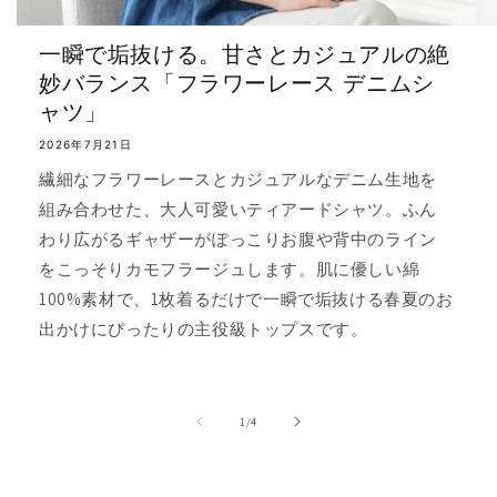
一瞬で垢抜ける。甘さとカジュアルの絶
妙バランス「フラワーレース デニムシ
ャツ」
2026年7月21日
繊細なフラワーレースとカジュアルなデニム生地を
組み合わせた、大人可愛いティアードシャツ。ふん
わり広がるギャザーがぽっこりお腹や背中のライン
をこっそりカモフラージュします。肌に優しい綿
100%素材で、1枚着るだけで一瞬で垢抜ける春夏のお
出かけにぴったりの主役級トップスです。
の
1
/
4