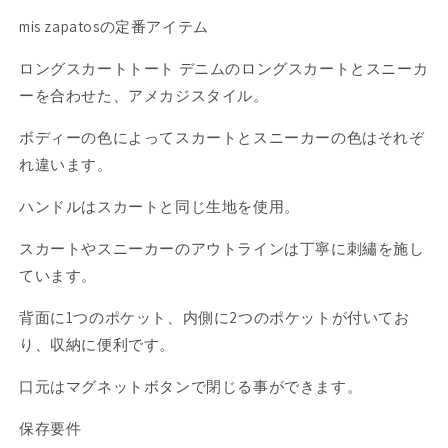
グ
グ
mis zapatosの定番アイテム
キ
キ
ロングスカートトート デニムのロングスカートとスニーカ
ャ
ャ
ン
ン
ーを合わせた、アメカジスタイル。
バ
バ
ボディーの色によってスカートとスニーカーの色はそれぞ
ス
ス
れ違います。
の
の
数
数
ハンドルはスカートと同じ生地を使用。
量
量
を
を
スカートやスニーカーのアウトラインは丁寧に刺繡を施し
減
増
ています。
ら
や
す
す
背面に1つのポケット、内側に2つのポケットが付いてお
り、収納に便利です。
口元はマグネットボタンで閉じる事ができます。
保存要件