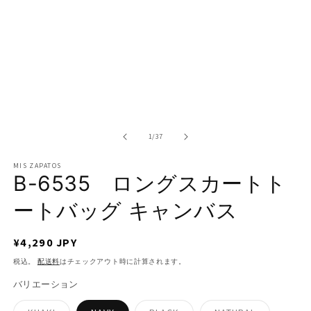
ル
で
メ
デ
ィ
ア
(1)
を
開
く
の
1
/
37
MIS ZAPATOS
B-6535 ロングスカートト
ートバッグ キャンバス
通
¥4,290 JPY
常
税込。
配送料
はチェックアウト時に計算されます。
価
バリエーション
格