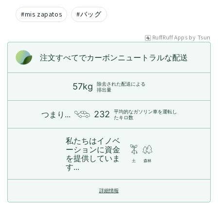
#
mis zapatos
#
バッグ
RuffRuff Apps
by
Tsun
注文すべてでカーボンニュートラルな配送
除去された配送による
57kg
排出量
平均的なガソリン車を運転し
232
つまり...
たキロ数
私たちはイノベ
ーションに資金
を提供していま
土
森林
す...
詳細情報