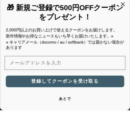
Mikonosublue Store
🎁 新規ご登録で500円OFFクーポン
【営業日・営業時間】平日 10:00〜17:00（土・日・
をプレゼント！
祝日を除く）
【お問い合わせ】shopmaster@poemstyle.com
2,000円以上のお買い上げで使えるクーポンをお届けします。
新作情報やお得なニュースもいち早くお届けいたします。※
※ キャリアメール（docomo / au / softbank）では届かない場合が
POEMSTYLE / Canacreer / CANACANA / 穂絵夢
あります
メールアドレスを入力
© 2025 Mikonosublue Store. All rights reserved.
メルマガ登録
登録してクーポンを受け取る
ポイントを貯める
メール
あとで
ログイン・会員登録する
Facebook
Instagram
Pinterest