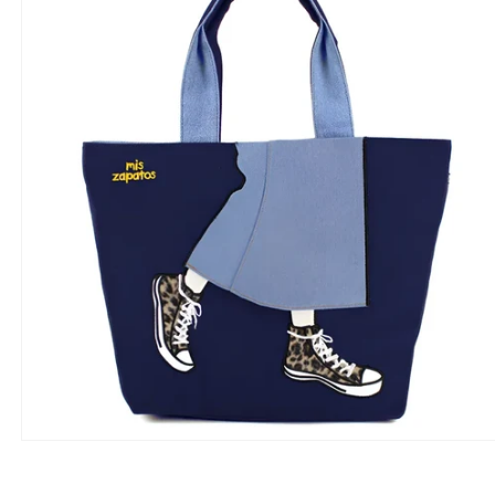
モ
ー
ダ