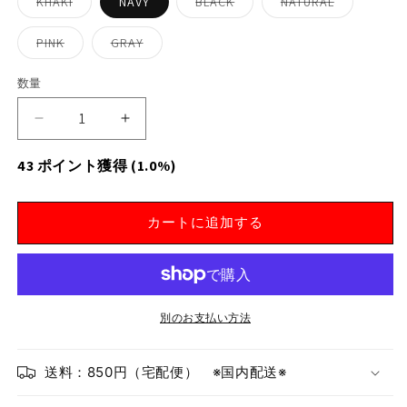
バ
バ
バ
KHAKI
NAVY
BLACK
NATURAL
リ
リ
リ
エ
エ
エ
ー
ー
ー
バ
バ
PINK
GRAY
シ
シ
シ
リ
リ
ョ
ョ
ョ
エ
エ
ン
ン
ン
ー
ー
数量
数
は
は
は
シ
シ
売
売
売
ョ
ョ
量
り
り
り
ン
ン
B-
B-
切
切
切
は
は
れ
れ
れ
売
売
6535
6535
て
て
て
り
り
43
ポイント獲得
(1.0%)
ロ
ロ
い
い
い
切
切
る
る
る
れ
れ
ン
ン
か
か
か
て
て
販
販
販
い
い
グ
グ
売
売
売
る
る
カートに追加する
で
で
で
ス
ス
か
か
き
き
き
販
販
カ
カ
ま
ま
ま
売
売
せ
せ
せ
で
で
ー
ー
ん
ん
ん
き
き
ト
ま
ト
ま
せ
せ
ト
ト
別のお支払い方法
ん
ん
ー
ー
ト
ト
送料：850円（宅配便） ※国内配送※
バ
バ
ッ
ッ