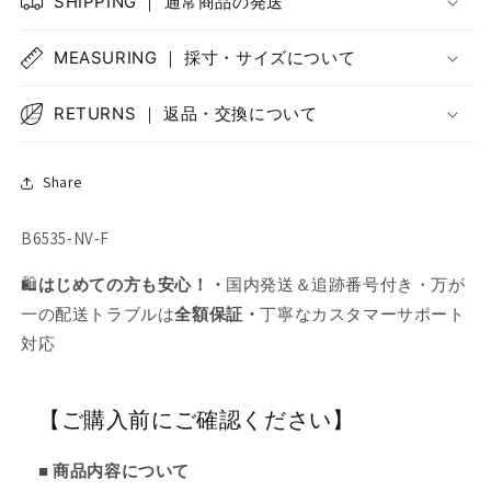
SHIPPING ｜ 通常商品の発送
MEASURING ｜ 採寸・サイズについて
RETURNS ｜ 返品・交換について
Share
SKU:
B6535-NV-F
🛍️
はじめての方も安心！・
国内発送＆追跡番号付き・万が
一の配送トラブルは
全額保証・
丁寧なカスタマーサポート
対応
【ご購入前にご確認ください】
■ 商品内容について