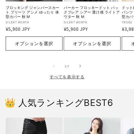
ブロッキング ジャンパースカー
パーカー フロッキードット バッ
ドット
ト プリーツ アシメ ゆったり 体
クフレア シアー 透け感 ライトア
パンツ
型カバー 秋 M
ウター 秋 M
型カバー
販
SILENT WORTH
販
SILENT WORTH
販
TRUBE
通
¥5,900 JPY
通
¥5,900 JPY
通
¥3,98
売
売
売
常
常
常
元:
元:
元:
価
価
価
オプションを選択
オプションを選択
格
格
格
の
1
/
7
すべてを表示する
👑 人気ランキングBEST6