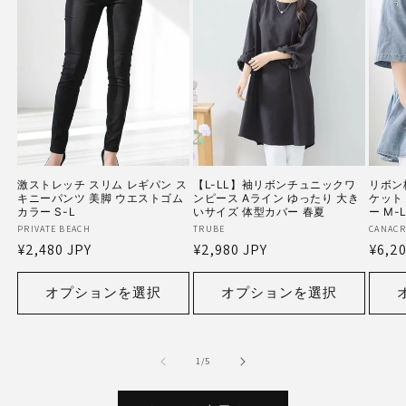
激ストレッチ スリム レギパン ス
【L-LL】袖リボンチュニックワ
リボン
キニーパンツ 美脚 ウエストゴム
ンピース Aライン ゆったり 大き
ケット
カラー S-L
いサイズ 体型カバー 春夏
ー M-
販
PRIVATE BEACH
販
TRUBE
販
CANACR
通
¥2,480 JPY
通
¥2,980 JPY
通
¥6,20
売
売
売
常
常
常
元:
元:
元:
価
価
価
オプションを選択
オプションを選択
格
格
格
の
1
/
5