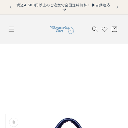
コンテ
▶自動適応
【40代からの“大人カジュアル”】体型カバーもこなれ感
ンツに
も、すべてこの1枚で。
進む
カ
ー
ト
商品情
報にス
キップ