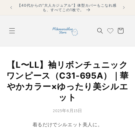
コンテ
▶自動適応
【40代からの“大人カジュアル”】体型カバーもこなれ感
ンツに
も、すべてこの1枚で。
進む
カ
ー
ト
【L〜LL】袖リボンチュニック
ワンピース（C31-695A）｜華
やかカラー×ゆったり美シルエ
ット
2025年6月15日
着るだけでシルエット美人に。