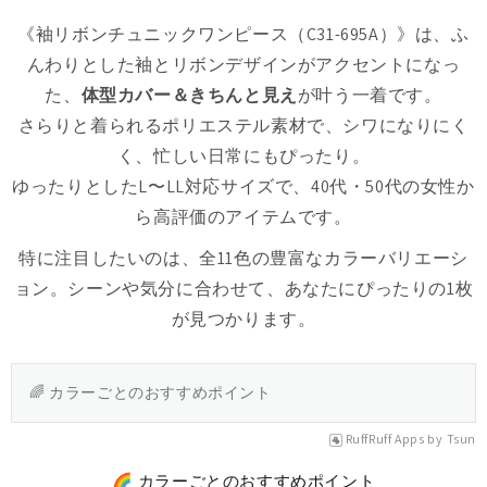
《袖リボンチュニックワンピース（C31-695A）》は、ふ
んわりとした袖とリボンデザインがアクセントになっ
た、
体型カバー＆きちんと見え
が叶う一着です。
さらりと着られるポリエステル素材で、シワになりにく
く、忙しい日常にもぴったり。
ゆったりとしたL〜LL対応サイズで、40代・50代の女性か
ら高評価のアイテムです。
特に注目したいのは、全11色の豊富なカラーバリエーシ
ョン。シーンや気分に合わせて、あなたにぴったりの1枚
が見つかります。
🌈 カラーごとのおすすめポイント
RuffRuff Apps
by
Tsun
🌈 カラーごとのおすすめポイント