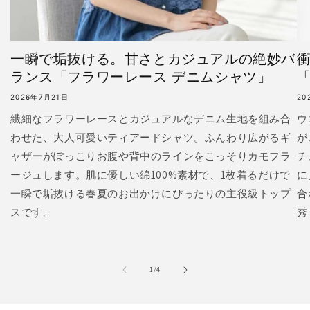
一瞬で垢抜ける。甘さとカジュアルの絶妙バ
ランス「フラワーレース デニムシャツ」
「
2026年7月21日
20
繊細なフラワーレースとカジュアルなデニム生地を組み合
ウ
わせた、大人可愛いティアードシャツ。ふんわり広がるギ
が
ャザーがぽっこりお腹や背中のラインをこっそりカモフラ
チ
ージュします。肌に優しい綿100%素材で、1枚着るだけで
に
一瞬で垢抜ける春夏のお出かけにぴったりの主役級トップ
合
スです。
秀
の
1
/
4