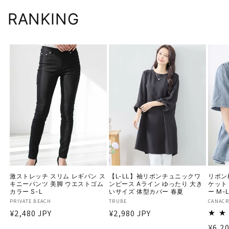
RANKING
激ストレッチ スリム レギパン ス
【L-LL】袖リボンチュニックワ
リボン
キニーパンツ 美脚 ウエストゴム
ンピース Aライン ゆったり 大き
ケット
カラー S-L
いサイズ 体型カバー 春夏
ー M-
販
PRIVATE BEACH
販
TRUBE
販
CANACR
通
¥2,480 JPY
通
¥2,980 JPY
売
売
売
元:
元:
元:
常
常
通
¥6,20