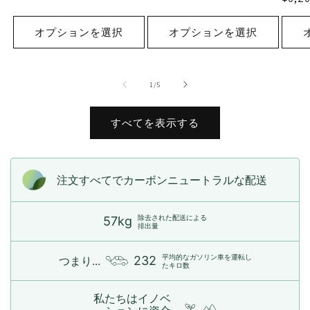
価
価
常
格
格
価
オプションを選択
オプションを選択
格
の
1
/
5
すべてを表示する
注文すべてでカーボンニュートラルな配送
除去された配送による
57kg
排出量
平均的なガソリン車を運転し
232
つまり...
たキロ数
私たちはイノベ