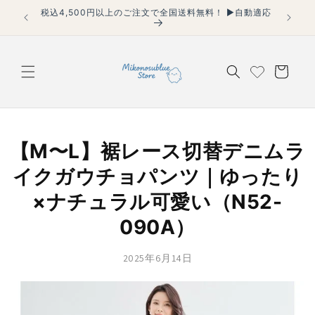
コンテ
税込4,500円以上のご注文で全国送料無料！ ▶自動適応
【40代
ンツに
適用】
進む
カ
ー
ト
【M〜L】裾レース切替デニムラ
イクガウチョパンツ｜ゆったり
×ナチュラル可愛い（N52-
090A）
2025年6月14日