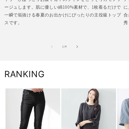
ージュします。肌に優しい綿100%素材で、1枚着るだけで
に
一瞬で垢抜ける春夏のお出かけにぴったりの主役級トップ
合
スです。
秀
の
1
/
4
RANKING