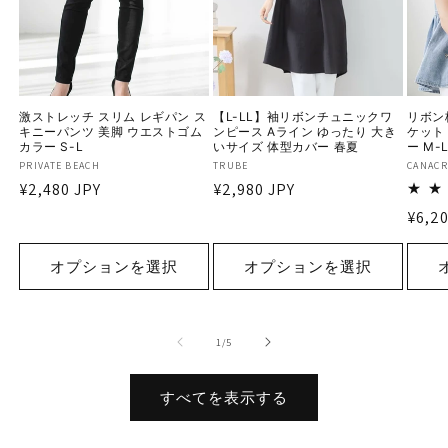
激ストレッチ スリム レギパン ス
【L-LL】袖リボンチュニックワ
リボン
キニーパンツ 美脚 ウエストゴム
ンピース Aライン ゆったり 大き
ケット
カラー S-L
いサイズ 体型カバー 春夏
ー M-
販
PRIVATE BEACH
販
TRUBE
販
CANACR
通
¥2,480 JPY
通
¥2,980 JPY
売
売
売
元:
元:
元:
常
常
通
¥6,20
価
価
常
格
格
価
オプションを選択
オプションを選択
格
の
1
/
5
すべてを表示する