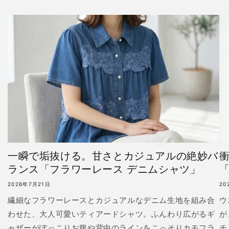
一瞬で垢抜ける。甘さとカジュアルの絶妙バ
ランス「フラワーレース デニムシャツ」
「
2026年7月21日
20
繊細なフラワーレースとカジュアルなデニム生地を組み合
ウ
わせた、大人可愛いティアードシャツ。ふんわり広がるギ
が
ャザーがぽっこりお腹や背中のラインをこっそりカモフラ
チ