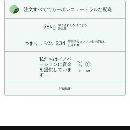
注文すべてでカーボンニュートラルな配送
除去された配送による
58kg
排出量
平均的なガソリン車を運転し
234
つまり...
たキロ数
私たちはイノベ
ーションに資金
を提供していま
土
森林
す...
詳細情報