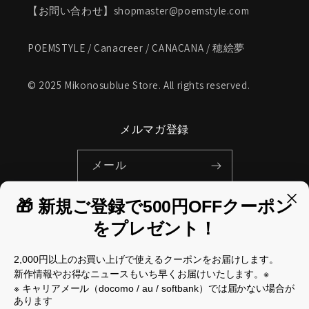
【お問い合わせ】shopmaster@poemstyle.com
POEMSTYLE / Canacreer / CANACANA / 穂絵夢
© 2025 Mikonosublue Store. All rights reserved.
メルマガ登録
メール
🎁 新規ご登録で500円OFFクーポン
Facebook
Instagram
Pinterest
をプレゼント！
国/地域
2,000円以上のお買い上げで使えるクーポンをお届けします。
新作情報やお得なニュースもいち早くお届けいたします。※
日本 | JPY ¥
※ キャリアメール（docomo / au / softbank）では届かない場合が
あります