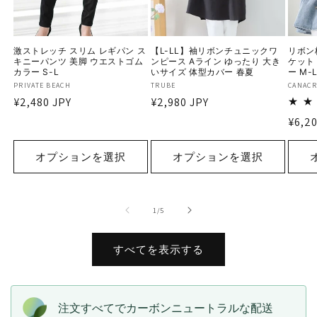
激ストレッチ スリム レギパン ス
【L-LL】袖リボンチュニックワ
リボン
キニーパンツ 美脚 ウエストゴム
ンピース Aライン ゆったり 大き
ケット
カラー S-L
いサイズ 体型カバー 春夏
ー M-
販
PRIVATE BEACH
販
TRUBE
販
CANACR
通
¥2,480 JPY
通
¥2,980 JPY
売
売
売
元:
元:
元:
常
常
通
¥6,20
価
価
常
格
格
価
オプションを選択
オプションを選択
格
の
1
/
5
すべてを表示する
注文すべてでカーボンニュートラルな配送