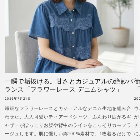
一瞬で垢抜ける。甘さとカジュアルの絶妙バ
ランス「フラワーレース デニムシャツ」
「
2026年7月21日
20
繊細なフラワーレースとカジュアルなデニム生地を組み合
ウ
わせた、大人可愛いティアードシャツ。ふんわり広がるギ
が
ャザーがぽっこりお腹や背中のラインをこっそりカモフラ
チ
ージュします。肌に優しい綿100%素材で、1枚着るだけで
に