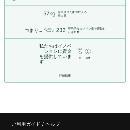
除去された配送による
57kg
排出量
平均的なガソリン車を運転し
232
つまり...
たキロ数
私たちはイノベ
ーションに資金
を提供していま
土
森林
す...
詳細情報
ご利用ガイド / ヘルプ