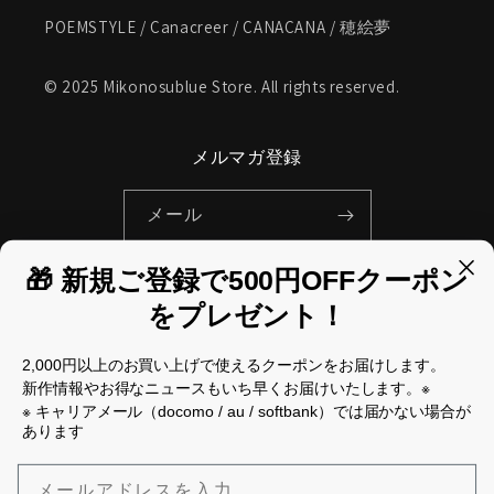
POEMSTYLE / Canacreer / CANACANA / 穂絵夢
© 2025 Mikonosublue Store. All rights reserved.
メルマガ登録
メール
🎁 新規ご登録で500円OFFクーポン
Facebook
Instagram
Pinterest
をプレゼント！
国/地域
2,000円以上のお買い上げで使えるクーポンをお届けします。
新作情報やお得なニュースもいち早くお届けいたします。※
日本 | JPY ¥
※ キャリアメール（docomo / au / softbank）では届かない場合が
あります
決
メールアドレスを入力
済