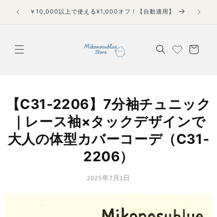
コンテ
税込4,
ンツに
￥10,000以上で使える¥1,000オフ！【自動適用】
進む
カ
ー
ト
【C31-2206】7分袖チュニック
｜レース袖×タックデザインで
大人の体型カバーコーデ（C31-
2206）
2025年7月1日