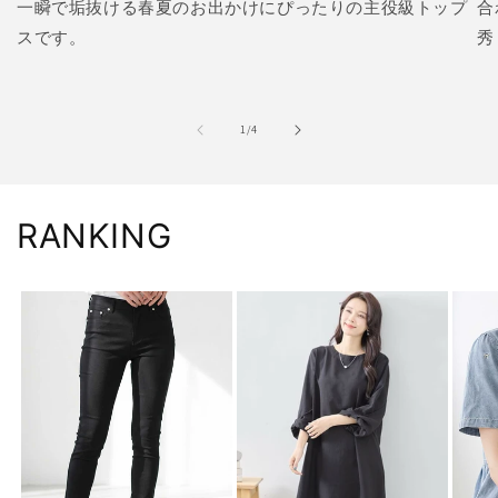
一瞬で垢抜ける春夏のお出かけにぴったりの主役級トップ
合
スです。
秀
の
1
/
4
RANKING