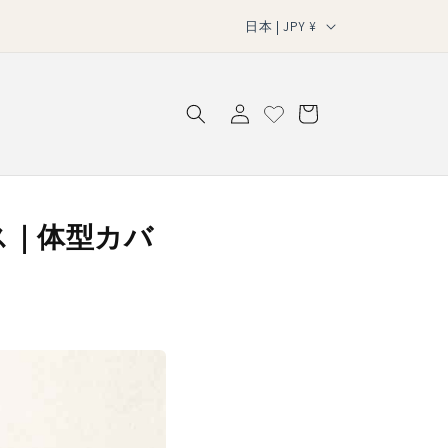
国
40代からの“大人カジュアル”】体型カバーもこなれ感も、す
日本 | JPY ¥
べてこの1枚で。
/
ロ
地
カ
グ
域
ー
イ
ト
ン
ス｜体型カバ