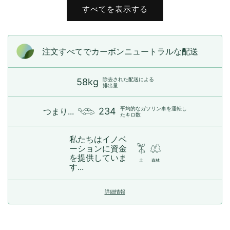
すべてを表示する
注文すべてでカーボンニュートラルな配送
除去された配送による
58kg
排出量
平均的なガソリン車を運転し
234
つまり...
たキロ数
私たちはイノベ
ーションに資金
を提供していま
土
森林
す...
詳細情報