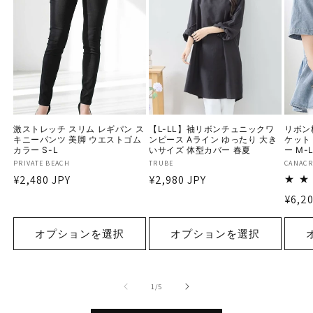
激ストレッチ スリム レギパン ス
【L-LL】袖リボンチュニックワ
リボン
キニーパンツ 美脚 ウエストゴム
ンピース Aライン ゆったり 大き
ケット
カラー S-L
いサイズ 体型カバー 春夏
ー M-
販
PRIVATE BEACH
販
TRUBE
販
CANACR
通
¥2,480 JPY
通
¥2,980 JPY
売
売
売
元:
元:
元:
常
常
通
¥6,20
価
価
常
格
格
価
オプションを選択
オプションを選択
格
の
1
/
5