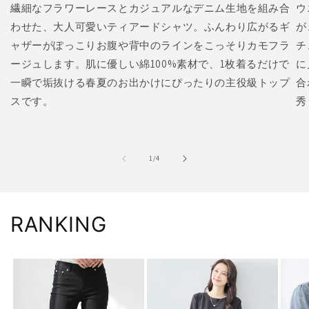
繊細なフラワーレースとカジュアルなデニム生地を組み合
ウ
わせた、大人可愛いティアードシャツ。ふんわり広がるギ
が
ャザーがぽっこりお腹や背中のラインをこっそりカモフラ
チ
ージュします。肌に優しい綿100%素材で、1枚着るだけで
に
一瞬で垢抜ける春夏のお出かけにぴったりの主役級トップ
合
スです。
秀
の
1
/
4
RANKING