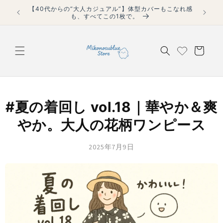
コンテ
税込4,
ンツに
￥10,000以上で使える¥1,000オフ！【自動適用】
進む
カ
ー
ト
#夏の着回し vol.18｜華やか＆爽
やか。大人の花柄ワンピース
2025年7月9日